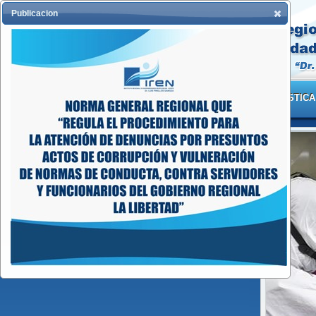
Publicacion
INICIO
INSTITUCION
ESTADÍSTICA
IREN INNOV
TRATAMIEN
SUBCUTÁNEO
ONCOLÓGICO
Publicado en julio, 2
Leer más
Compartir en: