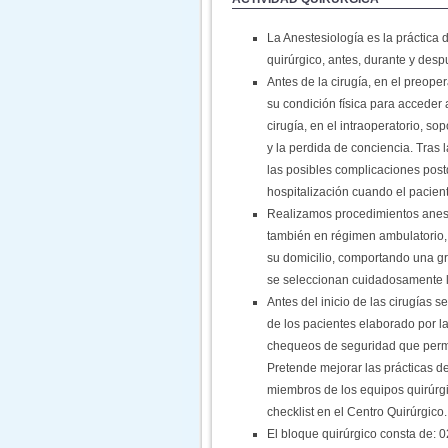
La Anestesiología es la práctica 
quirúrgico, antes, durante y despu
Antes de la cirugía, en el preoper
su condición física para acceder
cirugía, en el intraoperatorio, so
y la perdida de conciencia. Tras l
las posibles complicaciones postq
hospitalización cuando el pacient
Realizamos procedimientos anest
también en régimen ambulatorio, e
su domicilio, comportando una gr
se seleccionan cuidadosamente lo
Antes del inicio de las cirugías s
de los pacientes elaborado por l
chequeos de seguridad que permit
Pretende mejorar las prácticas de
miembros de los equipos quirúrgi
checklist en el Centro Quirúrgico.
El bloque quirúrgico consta de: 