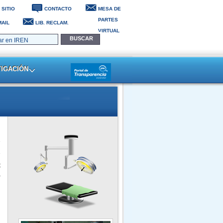
 SITIO
CONTACTO
MESA DE
PARTES
AIL
LIB. RECLAM.
VIRTUAL
Trujillo, 07 de Agosto del 2026
TIGACIÓN
e
e
t
r