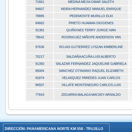
71661
MEDINA MEJIA OMAR SALETH
94607
NEIRA HERNANDEZ MANUEL ENRIQUE
78895
PEDEMONTE MURILLO ELKI
84662
PRIETO HUAMAN DIOGENES
91381
QUIÑONES TERRY JORGE IVAN
78642
RODRIGUEZ MIÑOPE ANDERSON YAN
97636
ROJAS GUTIERREZ LYSZAN KIMBERLINE
70217
SALDAÑA ACUÑA LUIS ALBERTO
91350
SALAZAR FERNANDEZ JAQUELINE GABRIELA
85004
SANCHEZ OTINIANO RAQUEL ELIZABETH
91874
VELASQUEZ PAREDES JUAN CARLOS
96507
VILLATE MONTENEGRO CARLOS LUIS
77643
ZEGARRA MALAGA MACKEY ARNALDO
DIRECCIÓN:
PANAMERICANA NORTE KM 558 - TRUJILLO