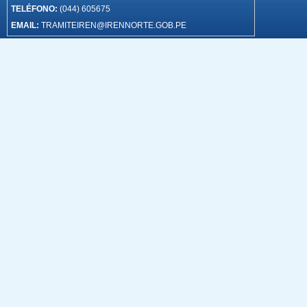
TELÉFONO:
(044) 605675
EMAIL:
TRAMITEIREN@IRENNORTE.GOB.PE