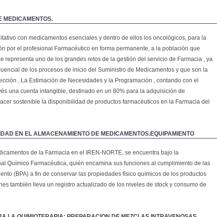
DE MEDICAMENTOS.
itativo con medicamentos esenciales y dentro de ellos los oncológicos, para la
ón por el profesional Farmacéutico en forma permanente, a la población que
que representa uno de los grandes retos de la gestión del servicio de Farmacia , ya
uencial de los procesos de inicio del Suministro de Medicamentos y que son la
ección , La Estimación de Necesidades y la Programación , contando con el
avés una cuenta intangible, destinado en un 80% para la adquisición de
cer sostenible la disponibilidad de productos farmacéuticos en la Farmacia del
IDAD EN EL ALMACENAMIENTO DE MEDICAMENTOS.EQUIPAMIENTO
dicamentos de la Farmacia en el IREN-NORTE, se encuentra bajo la
nal Químico Farmacéutica, quién encamina sus funciones al cumplimiento de las
to (BPA) a fin de conservar las propiedades físico químicos de los productos
ones también lleva un registro actualizado de los niveles de stock y consumo de
A LA QUIMIOTERAPIA: PREPARACION DE MEZCLAS INTRAVENOSAS