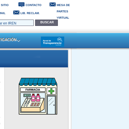
 SITIO
CONTACTO
MESA DE
PARTES
AIL
LIB. RECLAM.
VIRTUAL
Trujillo, 08 de Agosto del 2026
TIGACIÓN
s
o
e
l
a
s