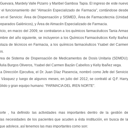
lo Guevara, Mardely Valle Pizarro y Maribel Gamboa Tapia. El ingreso de este nuev
 y el funcionamiento del “Almacén Especializado de Farmacia”, contándose desd
s en el Servicio: Área de Dispensación y SISMED, Área de Farmacotecnia (Unida
eparados Galénicos), y Área de Almacén Especializado de Farmacia.
cio, en marzo del 2009, se contrataron a los químicos farmacéuticos Tania Arma
mbre del año siguiente, se incluyeron a los Químicos Farmacéuticos Kelly Ibañe
plaza de técnicos en Farmacia, a los químicos farmacéuticos Ysabel del Carme
os.
rea de Sistema de Dispensación de Medicamentos de Dosis Unitaria (SDMDU)
Julia Burgos Oliveros, Ysabel del Carmen Bazán Cabellos y Kelly Ibañez vega.
 la Dirección Ejecutiva, el Dr. Juan Díaz Plasencia, nombró como Jefe del Servici
Vásquez y luego de algunos meses, en julio del 2012, se contrató al Q.F. Harr
el sólido y gran equipo humano: “FARMACIA DEL IREN NORTE”.
rte , ha definido las actividades mas importantes dentro de la gestión d
las necesidades de los pacientes que acuden a ésta institución, en busca de l
que adolece, así tenemos las mas importantes como son: