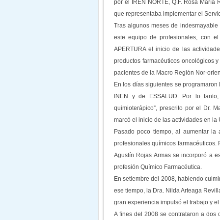
por el IREN NORTE, Q.F. Rosa María Re
que representaba implementar el Servi
Tras algunos meses de indesmayable la
este equipo de profesionales, con el
APERTURA el inicio de las actividad
productos farmacéuticos oncológicos y 
pacientes de la Macro Región Nor-ori
En los días siguientes se programaron l
INEN y de ESSALUD. Por lo tanto, 
quimioterápico”, prescrito por el Dr.
marcó el inicio de las actividades en 
Pasado poco tiempo, al aumentar la a
profesionales químicos farmacéuticos. 
Agustín Rojas Armas se incorporó a est
profesión Químico Farmacéutica.
En setiembre del 2008, habiendo culmi
ese tiempo, la Dra. Nilda Arteaga Revil
gran experiencia impulsó el trabajo y el 
A fines del 2008 se contrataron a dos 