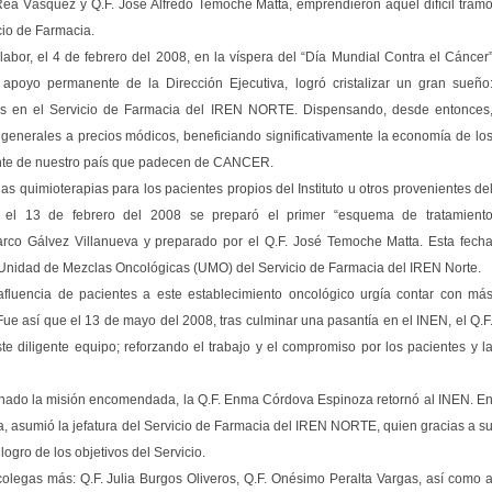
a Vásquez y Q.F. José Alfredo Temoche Matta, emprendieron aquel difícil tram
cio de Farmacia.
bor, el 4 de febrero del 2008, en la víspera del “Día Mundial Contra el Cáncer
 apoyo permanente de la Dirección Ejecutiva, logró cristalizar un gran sueño
es en el Servicio de Farmacia del IREN NORTE. Dispensando, desde entonces
generales a precios módicos, beneficiando significativamente la economía de lo
ente de nuestro país que padecen de CANCER.
as quimioterapias para los pacientes propios del Instituto u otros provenientes de
el 13 de febrero del 2008 se preparó el primer “esquema de tratamient
 Marco Gálvez Villanueva y preparado por el Q.F. José Temoche Matta. Esta fech
la Unidad de Mezclas Oncológicas (UMO) del Servicio de Farmacia del IREN Norte.
fluencia de pacientes a este establecimiento oncológico urgía contar con má
Fue así que el 13 de mayo del 2008, tras culminar una pasantía en el INEN, el Q.F
e diligente equipo; reforzando el trabajo y el compromiso por los pacientes y l
nado la misión encomendada, la Q.F. Enma Córdova Espinoza retornó al INEN. E
la, asumió la jefatura del Servicio de Farmacia del IREN NORTE, quien gracias a s
logro de los objetivos del Servicio.
colegas más: Q.F. Julia Burgos Oliveros, Q.F. Onésimo Peralta Vargas, así como 