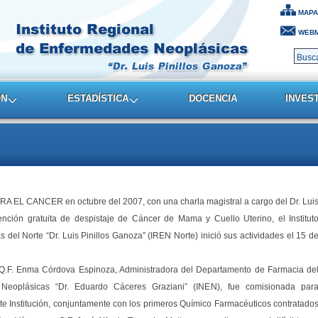
MAPA
WEBM
ON
ESTADÍSTICA
DOCENCIA
INVES
 EL CANCER en octubre del 2007, con una charla magistral a cargo del Dr. Lui
nción gratuita de despistaje de Cáncer de Mama y Cuello Uterino, el Institut
el Norte “Dr. Luis Pinillos Ganoza” (IREN Norte) inició sus actividades el 15 d
a Q.F. Enma Córdova Espinoza, Administradora del Departamento de Farmacia de
 Neoplásicas “Dr. Eduardo Cáceres Graziani” (INEN), fue comisionada par
te Institución, conjuntamente con los primeros Químico Farmacéuticos contratado