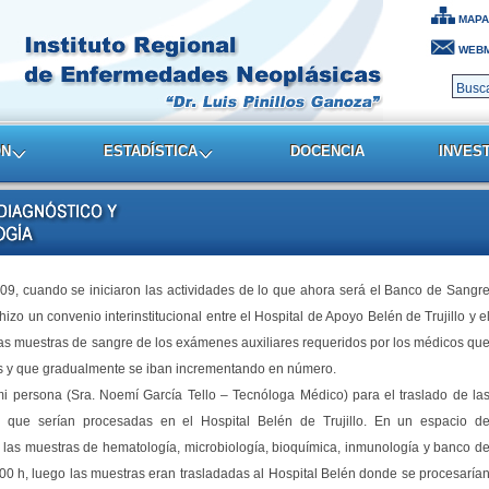
MAPA
WEBM
ON
ESTADÍSTICA
DOCENCIA
INVES
09, cuando se iniciaron las actividades de lo que ahora será el Banco de Sangr
 hizo un convenio interinstitucional entre el Hospital de Apoyo Belén de Trujillo y e
as muestras de sangre de los exámenes auxiliares requeridos por los médicos qu
nos y que gradualmente se iban incrementando en número.
mi persona (Sra. Noemí García Tello – Tecnóloga Médico) para el traslado de la
y que serían procesadas en el Hospital Belén de Trujillo. En un espacio d
as muestras de hematología, microbiología, bioquímica, inmunología y banco d
:00 h, luego las muestras eran trasladadas al Hospital Belén donde se procesaría