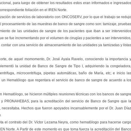
tucional, para luego de obtener los resultados estos eran informados e ingresado
 correspondiente foliación en el IREN Norte.
erización de servicios de laboratorio con ONCOSERV, por lo que el trabajo se reduj
 al procesamiento de las muestras de banco de sangre como son: tamizaje, prueba
miento de las unidades de sangre de los pacientes que iban a ser intervenido
ue se fue incrementando por el volumen de cirugías y pacientes a ser intervenidos
contar con una servicio de almacenamiento de las unidades ya tamizadas y lista
Norte, de aquel momomento, Dr. José Ayala Ravelo, conociendo la importancia 
plementó la unidad de Banco de Sangre de Tipo I, adquiriendo la congeladora
ntrifuga, microcentrifuga, pipetas automáticas, baño de María, etc; e inicio la
e un Hematólogo que regentara el servicio de banco de sangre de acuerdo a lo
un Hematólogo, se hicieron múltiples reuniones técnicas con los bancos de sangr
, y PRONAHEBAS, para la acreditación del servicio de Banco de Sangre que l
ad, necesitaba. Hechos que fueron apoyados incansablemente por el Dr. Juan Día
e
ta el contrato del Dr. Víctor Lezama Neyra, como hematólogo para hacerse carg
EN Norte. A Partir de este momento es que toma fuerza la acreditación del Banc