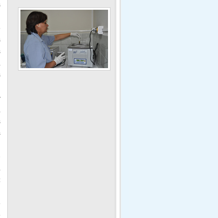
s
o
s
s
,
s
y
,
s
s
e
a
z
o
o