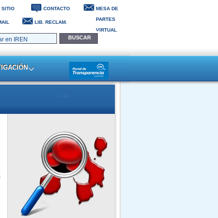
 SITIO
CONTACTO
MESA DE
PARTES
AIL
LIB. RECLAM.
VIRTUAL
Trujillo, 07 de Agosto del 2026
TIGACIÓN
e
l
e
s
e
e
n