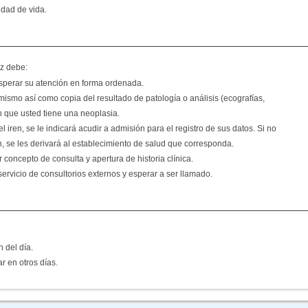
lidad de vida.
ez debe:
 esperar su atención en forma ordenada.
mismo así como copia del resultado de patología o análisis (ecografías,
n que usted tiene una neoplasia.
 iren, se le indicará acudir a admisión para el registro de sus datos. Si no
ón, se les derivará al establecimiento de salud que corresponda.
 concepto de consulta y apertura de historia clínica.
servicio de consultorios externos y esperar a ser llamado.
n del día.
r en otros días.